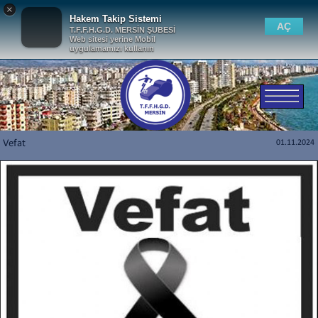
×
Hakem Takip Sistemi
AÇ
T.F.F.H.G.D. MERSİN ŞUBESİ
Web sitesi yerine Mobil
uygulamamızı kullanın
Vefat
01.11.2024