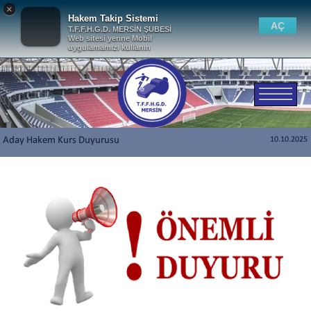
×
Hakem Takip Sistemi
AÇ
T.F.F.H.G.D. MERSİN ŞUBESİ
Web sitesi yerine Mobil
uygulamamızı kullanın
Aday Hakem Kurs Duyurusu
10.10.2025