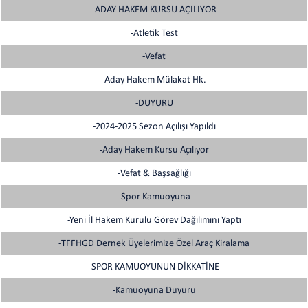
-ADAY HAKEM KURSU AÇILIYOR
-Atletik Test
-Vefat
-Aday Hakem Mülakat Hk.
-DUYURU
-2024-2025 Sezon Açılışı Yapıldı
-Aday Hakem Kursu Açılıyor
-Vefat & Başsağlığı
-Spor Kamuoyuna
-Yeni İl Hakem Kurulu Görev Dağılımını Yaptı
-TFFHGD Dernek Üyelerimize Özel Araç Kiralama
-SPOR KAMUOYUNUN DİKKATİNE
-Kamuoyuna Duyuru