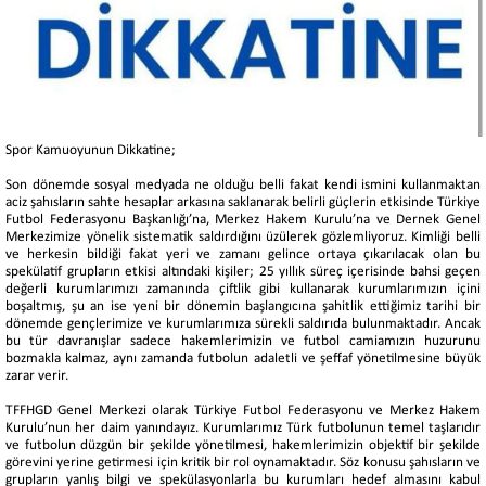
Spor Kamuoyunun Dikkatine;
Son dönemde sosyal medyada ne olduğu belli fakat kendi ismini kullanmaktan
aciz şahısların sahte hesaplar arkasına saklanarak belirli güçlerin etkisinde Türkiye
Futbol Federasyonu Başkanlığı’na, Merkez Hakem Kurulu’na ve Dernek Genel
Merkezimize yönelik sistematik saldırdığını üzülerek gözlemliyoruz. Kimliği belli
ve herkesin bildiği fakat yeri ve zamanı gelince ortaya çıkarılacak olan bu
spekülatif grupların etkisi altındaki kişiler; 25 yıllık süreç içerisinde bahsi geçen
değerli kurumlarımızı zamanında çiftlik gibi kullanarak kurumlarımızın içini
boşaltmış, şu an ise yeni bir dönemin başlangıcına şahitlik ettiğimiz tarihi bir
dönemde gençlerimize ve kurumlarımıza sürekli saldırıda bulunmaktadır. Ancak
bu tür davranışlar sadece hakemlerimizin ve futbol camiamızın huzurunu
bozmakla kalmaz, aynı zamanda futbolun adaletli ve şeffaf yönetilmesine büyük
zarar verir.
TFFHGD Genel Merkezi olarak Türkiye Futbol Federasyonu ve Merkez Hakem
Kurulu’nun her daim yanındayız. Kurumlarımız Türk futbolunun temel taşlarıdır
ve futbolun düzgün bir şekilde yönetilmesi, hakemlerimizin objektif bir şekilde
görevini yerine getirmesi için kritik bir rol oynamaktadır. Söz konusu şahısların ve
grupların yanlış bilgi ve spekülasyonlarla bu kurumları hedef almasını kabul