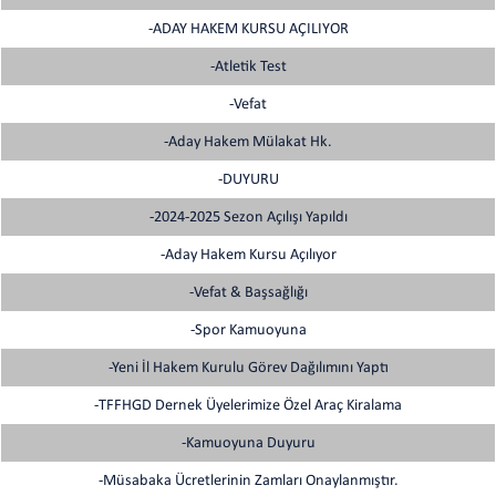
-ADAY HAKEM KURSU AÇILIYOR
-Atletik Test
-Vefat
-Aday Hakem Mülakat Hk.
-DUYURU
-2024-2025 Sezon Açılışı Yapıldı
-Aday Hakem Kursu Açılıyor
-Vefat & Başsağlığı
-Spor Kamuoyuna
-Yeni İl Hakem Kurulu Görev Dağılımını Yaptı
-TFFHGD Dernek Üyelerimize Özel Araç Kiralama
-Kamuoyuna Duyuru
-Müsabaka Ücretlerinin Zamları Onaylanmıştır.