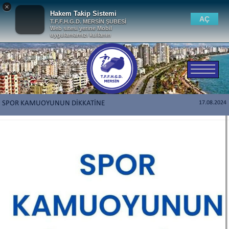
×
Hakem Takip Sistemi
AÇ
T.F.F.H.G.D. MERSİN ŞUBESİ
Web sitesi yerine Mobil
uygulamamızı kullanın
SPOR KAMUOYUNUN DİKKATİNE
17.08.2024