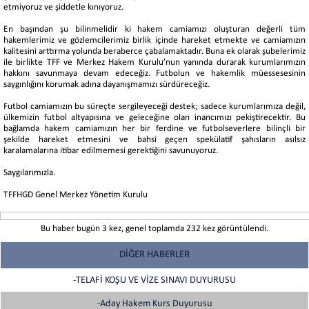
etmiyoruz ve şiddetle kınıyoruz.
En başından şu bilinmelidir ki hakem camiamızı oluşturan değerli tüm
hakemlerimiz ve gözlemcilerimiz birlik içinde hareket etmekte ve camiamızın
kalitesini arttırma yolunda beraberce çabalamaktadır. Buna ek olarak şubelerimiz
ile birlikte TFF ve Merkez Hakem Kurulu’nun yanında durarak kurumlarımızın
hakkını savunmaya devam edeceğiz. Futbolun ve hakemlik müessesesinin
saygınlığını korumak adına dayanışmamızı sürdüreceğiz.
Futbol camiamızın bu süreçte sergileyeceği destek; sadece kurumlarımıza değil,
ülkemizin futbol altyapısına ve geleceğine olan inancımızı pekiştirecektir. Bu
bağlamda hakem camiamızın her bir ferdine ve futbolseverlere bilinçli bir
şekilde hareket etmesini ve bahsi geçen spekülatif şahısların asılsız
karalamalarına itibar edilmemesi gerektiğini savunuyoruz.
Saygılarımızla.
TFFHGD Genel Merkez Yönetim Kurulu
Bu haber bugün 3 kez, genel toplamda 232 kez görüntülendi.
DİĞER HABERLER
-TELAFİ KOŞU VE VİZE SINAVI DUYURUSU
-Aday Hakem Kurs Duyurusu