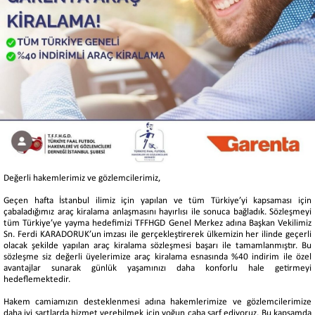
Değerli hakemlerimiz ve gözlemcilerimiz,
Geçen hafta İstanbul ilimiz için yapılan ve tüm Türkiye’yi kapsaması için
çabaladığımız araç kiralama anlaşmasını hayırlısı ile sonuca bağladık. Sözleşmeyi
tüm Türkiye’ye yayma hedefimizi TFFHGD Genel Merkez adına Başkan Vekilimiz
Sn. Ferdi KARADORUK’un imzası ile gerçekleştirerek ülkemizin her ilinde geçerli
olacak şekilde yapılan araç kiralama sözleşmesi başarı ile tamamlanmıştır. Bu
sözleşme siz değerli üyelerimize araç kiralama esnasında %40 indirim ile özel
avantajlar sunarak günlük yaşamınızı daha konforlu hale getirmeyi
hedeflemektedir.
Hakem camiamızın desteklenmesi adına hakemlerimize ve gözlemcilerimize
daha iyi şartlarda hizmet verebilmek için yoğun çaba sarf ediyoruz. Bu kapsamda