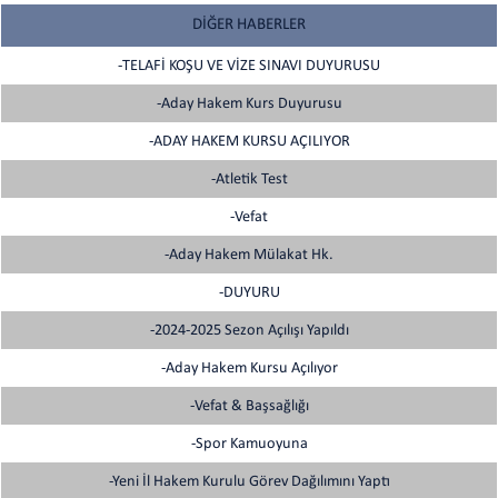
DİĞER HABERLER
-TELAFİ KOŞU VE VİZE SINAVI DUYURUSU
-Aday Hakem Kurs Duyurusu
-ADAY HAKEM KURSU AÇILIYOR
-Atletik Test
-Vefat
-Aday Hakem Mülakat Hk.
-DUYURU
-2024-2025 Sezon Açılışı Yapıldı
-Aday Hakem Kursu Açılıyor
-Vefat & Başsağlığı
-Spor Kamuoyuna
-Yeni İl Hakem Kurulu Görev Dağılımını Yaptı