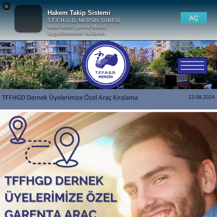
×
Hakem Takip Sistemi
AÇ
T.F.F.H.G.D. MERSİN ŞUBESİ
Web sitesi yerine Mobil
uygulamamızı kullanın
TFFHGD Dernek Üyelerimize Özel Araç Kiralama
22.08.2024