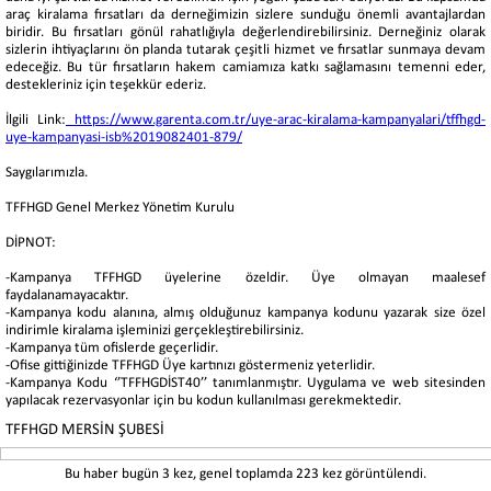
araç kiralama fırsatları da derneğimizin sizlere sunduğu önemli avantajlardan
biridir. Bu fırsatları gönül rahatlığıyla değerlendirebilirsiniz. Derneğiniz olarak
sizlerin ihtiyaçlarını ön planda tutarak çeşitli hizmet ve fırsatlar sunmaya devam
edeceğiz. Bu tür fırsatların hakem camiamıza katkı sağlamasını temenni eder,
destekleriniz için teşekkür ederiz.
İlgili Link:
https://www.garenta.com.tr/uye-arac-kiralama-kampanyalari/tffhgd-
uye-kampanyasi-isb%2019082401-879/
Saygılarımızla.
TFFHGD Genel Merkez Yönetim Kurulu
DİPNOT:
-Kampanya TFFHGD üyelerine özeldir. Üye olmayan maalesef
faydalanamayacaktır.
-Kampanya kodu alanına, almış olduğunuz kampanya kodunu yazarak size özel
indirimle kiralama işleminizi gerçekleştirebilirsiniz.
-Kampanya tüm ofislerde geçerlidir.
-Ofise gittiğinizde TFFHGD Üye kartınızı göstermeniz yeterlidir.
-Kampanya Kodu ‘’TFFHGDİST40’’ tanımlanmıştır. Uygulama ve web sitesinden
yapılacak rezervasyonlar için bu kodun kullanılması gerekmektedir.
TFFHGD MERSİN ŞUBESİ
Bu haber bugün 3 kez, genel toplamda 223 kez görüntülendi.